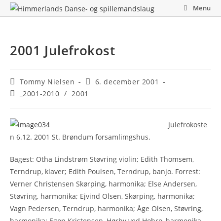
Skip
Menu
to
content
2001 Julefrokost
Post
Post
Tommy Nielsen
6. december 2001
author:
published:
Post
_2001-2010
/
2001
category:
Julefrokoste
n 6.12. 2001 St. Brøndum forsamlimgshus.
Bagest: Otha Lindstrøm Støvring violin; Edith Thomsem,
Terndrup, klaver; Edith Poulsen, Terndrup, banjo. Forrest:
Verner Christensen Skørping, harmonika; Else Andersen,
Støvring, harmonika; Ejvind Olsen, Skørping, harmonika;
Vagn Pedersen, Terndrup, harmonika; Åge Olsen, Støvring,
harmonika; Egon Kristensen, Hørby ved Hobro, harmonika.