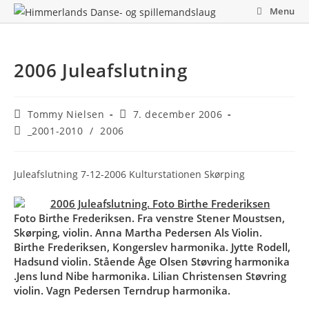
Skip
Menu
to
content
2006 Juleafslutning
Post
Post
Tommy Nielsen
7. december 2006
author:
published:
Post
_2001-2010
/
2006
category:
Juleafslutning 7-12-2006 Kulturstationen Skørping
Foto Birthe Frederiksen. Fra venstre Stener Moustsen,
Skørping, violin. Anna Martha Pedersen Als Violin.
Birthe Frederiksen, Kongerslev harmonika. Jytte Rodell,
Hadsund violin. Stående Åge Olsen Støvring harmonika
.Jens lund Nibe harmonika. Lilian Christensen Støvring
violin. Vagn Pedersen Terndrup harmonika.