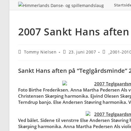
Skip
Startsid
to
content
2007 Sankt Hans aften
Post
Post
Post
Tommy Nielsen
23. juni 2007
_2001-201
author:
published:
category:
Sankt Hans aften på “Teglgårdsminde” 2
Foto Birthe Frederiksen. Anna Martha Pedersen Als vi
Christensen Skørping harmonika. Ejvind Olesen Skørp
Terndrup banjo. Else Andersen Støvring harmonika. 
Ved bålet. Sidene til venstrre Else Andersen Støvrin
Skørping harmonika. Anna Martha Pedersen Als violi