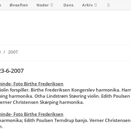
e
Øveaften
Noder
Dans
Arkiv
Toggle
website
search
0
/
2007
3-6-2007
olin forspiller. Birthe Frederiksen Kongerslev harmonika. Har
ing harmonika. Otha Lindstrøm Støvring violin. Edith Poulsen
Verner Christensen Skørping harmonika.
g harmonika; Edith Poulsen Terndrup banjo. Verner Christensen
n.