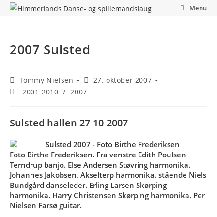
Skip
Menu
to
content
2007 Sulsted
Post
Post
Tommy Nielsen
27. oktober 2007
author:
published:
Post
_2001-2010
/
2007
category:
Sulsted hallen 27-10-2007
Foto Birthe Frederiksen. Fra venstre Edith Poulsen
Terndrup banjo. Else Andersen Støvring harmonika.
Johannes Jakobsen, Akselterp harmonika. stående Niels
Bundgård danseleder. Erling Larsen Skørping
harmonika. Harry Christensen Skørping harmonika. Per
Nielsen Farsø guitar.