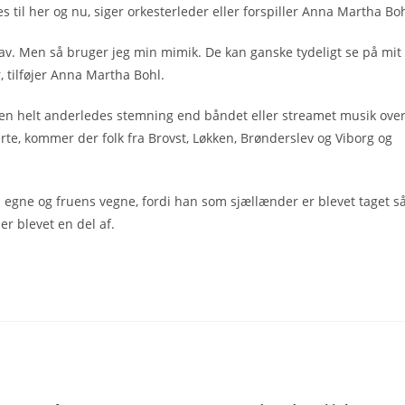
es til her og nu, siger orkesterleder eller forspiller Anna Martha Boh
stav. Men så bruger jeg min mimik. De kan ganske tydeligt se på mit
r, tilføjer Anna Martha Bohl.
 en helt anderledes stemning end båndet eller streamet musik ove
rte, kommer der folk fra Brovst, Løkken, Brønderslev og Viborg og
 egne og fruens vegne, fordi han som sjællænder er blevet taget s
er blevet en del af.