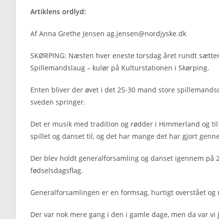
Artiklens ordlyd:
Af Anna Grethe Jensen ag.jensen@nordjyske.dk
SKØRPING: Næsten hver eneste torsdag året rundt sætte
Spillemandslaug – kulør på Kulturstationen i Skørping.
Enten bliver der øvet i det 25-30 mand store spillemandso
sveden springer.
Det er musik med tradition og rødder i Himmerland og til 
spillet og danset til, og det har mange det har gjort gen
Der blev holdt generalforsamling og danset igennem på 
fødselsdagsflag.
Generalforsamlingen er en formsag, hurtigt overstået og med
Der var nok mere gang i den i gamle dage, men da var vi 