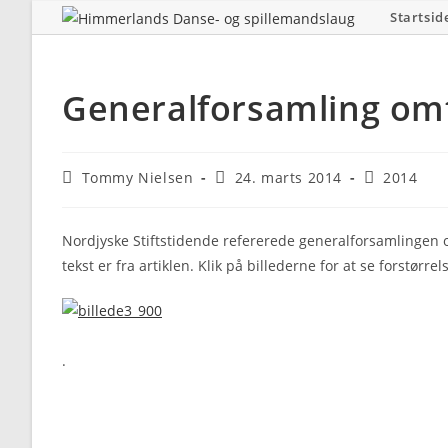
Skip
Startsid
to
content
Generalforsamling omt
Post
Post
Post
Tommy Nielsen
24. marts 2014
2014
author:
published:
category:
Nordjyske Stiftstidende refererede generalforsamlingen
tekst er fra artiklen. Klik på billederne for at se forstørrel
.