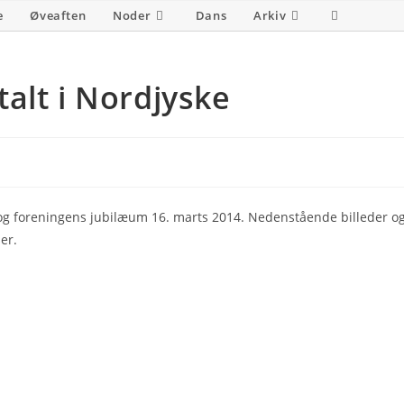
e
Øveaften
Noder
Dans
Arkiv
Toggle
website
search
alt i Nordjyske
 og foreningens jubilæum 16. marts 2014. Nedenstående billeder o
ser.