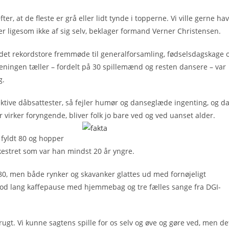
r, at de fleste er grå eller lidt tynde i topperne. Vi ville gerne ha
 ligesom ikke af sig selv, beklager formand Verner Christensen.
 det rekordstore fremmøde til generalforsamling, fødselsdagskage 
ningen tæller – fordelt på 30 spillemænd og resten dansere – var
g.
ektive dåbsattester, så fejler humør og danseglæde ingenting, og d
irker foryngende, bliver folk jo bare ved og ved uanset alder.
fyldt 80 og hopper
kestret som var han mindst 20 år yngre.
 80, men både rynker og skavanker glattes ud med fornøjeligt
god lang kaffepause med hjemmebag og tre fælles sange fra DGI-
 brugt. Vi kunne sagtens spille for os selv og øve og gøre ved, men de