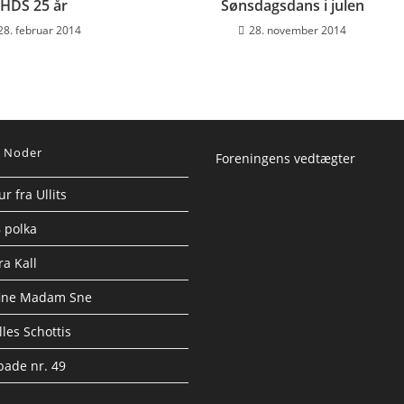
HDS 25 år
Sønsdagsdans i julen
28. februar 2014
28. november 2014
 Noder
Foreningens vedtægter
r fra Ullits
 polka
ra Kall
fine Madam Sne
les Schottis
pade nr. 49