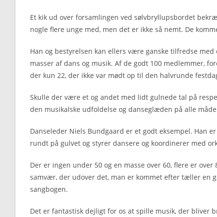
Et kik ud over forsamlingen ved sølvbryllupsbordet bekræfte
nogle flere unge med, men det er ikke så nemt. De kommer
Han og bestyrelsen kan ellers være ganske tilfredse med
masser af dans og musik. Af de godt 100 medlemmer, fore
der kun 22, der ikke var mødt op til den halvrunde festda
Skulle der være et og andet med lidt gulnede tal på resp
den musikalske udfoldelse og danseglæden på alle måder v
Danseleder Niels Bundgaard er et godt eksempel. Han er 
rundt på gulvet og styrer dansere og koordinerer med or
Der er ingen under 50 og en masse over 60, flere er over
samvær, der udover det, man er kommet efter tæller en 
sangbogen.
Det er fantastisk dejligt for os at spille musik, der bliver