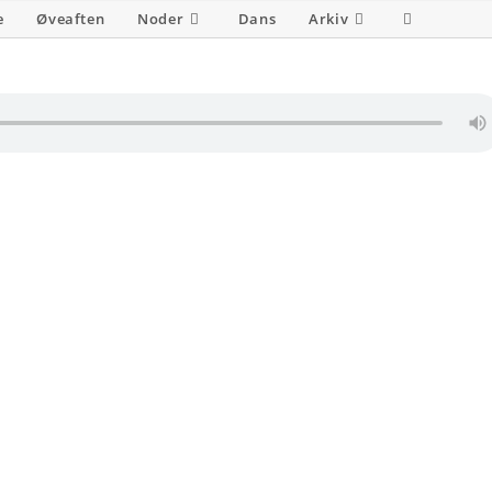
e
Øveaften
Noder
Dans
Arkiv
Toggle
website
search