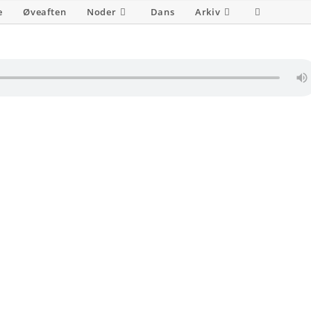
e
Øveaften
Noder
Dans
Arkiv
Toggle
website
search