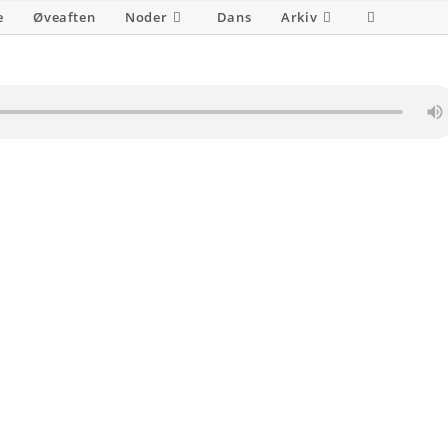
e
Øveaften
Noder
Dans
Arkiv
Toggle
website
search