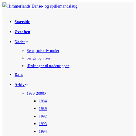
Skip
to
content
Startside
Øveaften
Noder
Se og udskriv noder
Sange og viser
Ændringer til nodemappen
Dans
Arkiv
1980-2000
1984
1989
1992
1993
1994