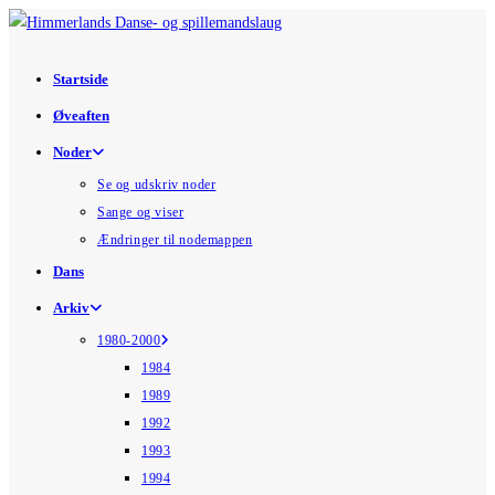
Skip
to
content
Startside
Øveaften
Noder
Se og udskriv noder
Sange og viser
Ændringer til nodemappen
Dans
Arkiv
1980-2000
1984
1989
1992
1993
1994