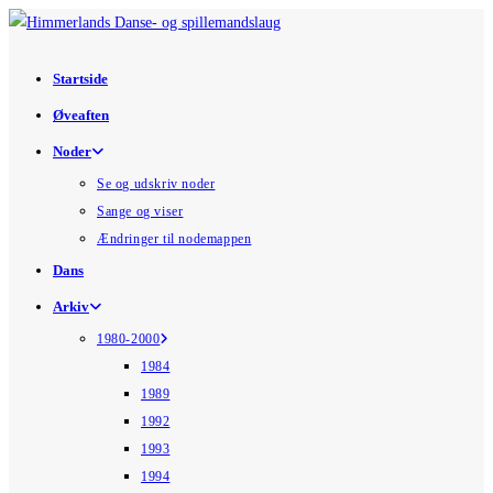
Skip
to
content
Startside
Øveaften
Noder
Se og udskriv noder
Sange og viser
Ændringer til nodemappen
Dans
Arkiv
1980-2000
1984
1989
1992
1993
1994