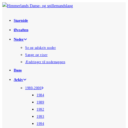
Skip
to
content
Startside
Øveaften
Noder
Se og udskriv noder
Sange og viser
Ændringer til nodemappen
Dans
Arkiv
1980-2000
1984
1989
1992
1993
1994