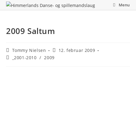
Skip
Menu
to
content
2009 Saltum
Post
Post
Tommy Nielsen
12. februar 2009
author:
published:
Post
_2001-2010
/
2009
category: