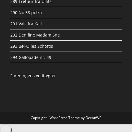
289 Tretuur fra Ullits
290 No 38 polka
291 Vals fra Kall
292 Den fine Madam Sne
293 Bøl-Olles Schottis
294 Gallopade nr. 49
Foreningens vedtægter
Copyright - WordPress Theme by OceanWP