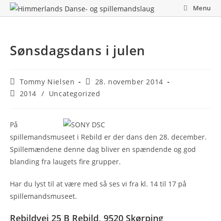
Skip
Menu
to
content
Sønsdagsdans i julen
Post
Post
Tommy Nielsen
28. november 2014
author:
published:
Post
2014
/
Uncategorized
category:
På
spillemandsmuseet i Rebild er der dans den 28. december.
Spillemændene denne dag bliver en spændende og god
blanding fra laugets fire grupper.
Har du lyst til at være med så ses vi fra kl. 14 til 17 på
spillemandsmuseet.
Rebildvej 25 B Rebild, 9520 Skørping