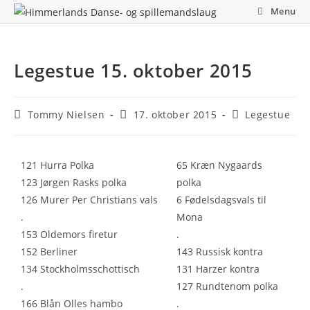
Skip
Menu
to
content
Legestue 15. oktober 2015
Post
Post
Post
Tommy Nielsen
17. oktober 2015
Legestue
author:
published:
category:
121 Hurra Polka
65 Kræn Nygaards
123 Jørgen Rasks polka
polka
126 Murer Per Christians vals
6 Fødelsdagsvals til
.
Mona
153 Oldemors firetur
.
152 Berliner
143 Russisk kontra
134 Stockholmsschottisch
131 Harzer kontra
.
127 Rundtenom polka
166 Blån Olles hambo
.