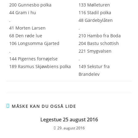
200 Gunnesbo polka
133 Mølleturen
44 Gram i hu
116 Stadil polka
.
48 Gärdebylåten
41 Morten Larsen
.
68 Den røde lue
210 Hambo fra Boda
106 Longsomma Gjarted
204 Bastu schottish
.
221 Smygvalsen
144 Pigernes fornøjelse
.
189 Rasmus Skjøwbiens polka
149 Sekstur fra
Brandelev
MÅSKE KAN DU OGSÅ LIDE
Legestue 25 august 2016
29. august 2016