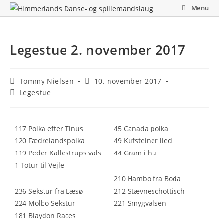
Skip
Menu
to
content
Legestue 2. november 2017
Post
Post
Tommy Nielsen
10. november 2017
author:
published:
Post
Legestue
category:
117 Polka efter Tinus
45 Canada polka
120 Fædrelandspolka
49 Kufsteiner lied
119 Peder Kallestrups vals
44 Gram i hu
1 Totur til Vejle
210 Hambo fra Boda
236 Sekstur fra Læsø
212 Stævneschottisch
224 Molbo Sekstur
221 Smygvalsen
181 Blaydon Races