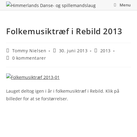
Skip
Menu
to
content
Folkemusiktræf i Rebild 2013
Post
Post
Post
Tommy Nielsen
30. juni 2013
2013
author:
published:
category:
Post
0 kommentarer
comments:
Lauget deltog igen i år i folkemusiktræf i Rebild. Klik på
billeder for at se forstørrelser.