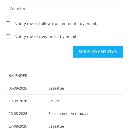
username
email
Enter
to
address
your
comment
to
website
Notify me of follow-up comments by email.
comment
URL
(optional)
Notify me of new posts by email.
KALENDER
06-08-2026
Legestue
13-08-2026
Fælles
20-08-2026
Spillemænd i verandaen
27-08-2026
Legestue