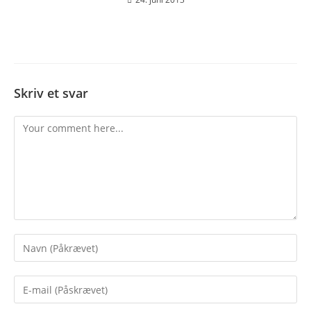
Skriv et svar
Comment
Enter
your
name
Enter
or
your