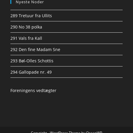
Nyeste Noder
289 Tretuur fra Ullits
290 No 38 polka
291 Vals fra Kall
292 Den fine Madam Sne
293 Bøl-Olles Schottis
294 Gallopade nr. 49
Foreningens vedtægter
Copyright - WordPress Theme by OceanWP