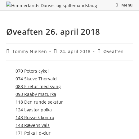
Skip
Menu
to
content
Øveaften 26. april 2018
Post
Post
Post
Tommy Nielsen
24. april 2018
Øveaften
author:
published:
category:
070 Peters cykel
074 Skæve Thorvald
083 Firetur med sving
093 Raaby mazurka
118 Den runde sekstur
124 Løgstør polka
143 Russisk kontra
148 Rævens vals
171 Polka i d-dur