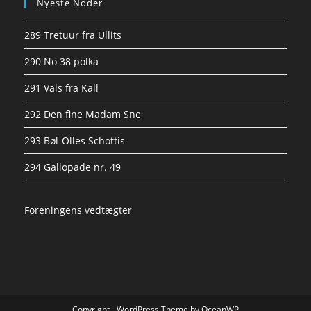
Nyeste Noder
289 Tretuur fra Ullits
290 No 38 polka
291 Vals fra Kall
292 Den fine Madam Sne
293 Bøl-Olles Schottis
294 Gallopade nr. 49
Foreningens vedtægter
Copyright - WordPress Theme by OceanWP