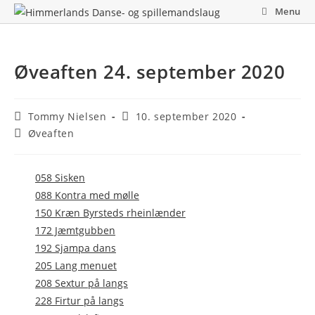
Skip
Menu
to
content
Øveaften 24. september 2020
Post
Post
Tommy Nielsen
10. september 2020
author:
published:
Post
Øveaften
category:
058 Sisken
088 Kontra med mølle
150 Kræn Byrsteds rheinlænder
172 Jæmtgubben
192 Sjampa dans
205 Lang menuet
208 Sextur på langs
228 Firtur på langs