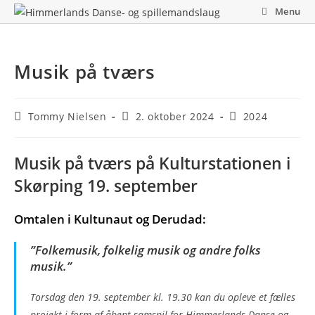
Skip
Menu
to
content
Musik på tværs
Post
Post
Post
Tommy Nielsen
2. oktober 2024
2024
author:
published:
category:
Musik på tværs på Kulturstationen i
Skørping
19. september
Omtalen i Kultunaut og Derudad:
”Folkemusik, folkelig musik og andre folks
musik.”
Torsdag den 19. september kl. 19.30 kan du opleve et fælles
projekt i form af åbent samspil for Himmerlands Danse og